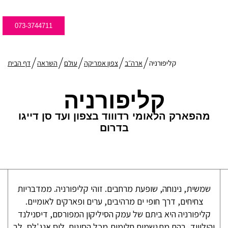
073-3744711
קליפורניה
ארה״ב
צפון אמריקה
עולם
השראה
דף הבית
קליפורניה
מהפארק הלאומי רדוווד בצפון ועד סן דייגו
בדרום
שמשית, נינוחה, שופעת מרחבים. זוהי קליפורניה. ממדבריות
צחיחים, דרך חופי ים מרהיבים, ערים ופארקים לאומיים.
קליפורניה היא ביתם של עמק הסיליקון המפורסם, דיסנילנד
והוליווד, בהם מתגשמים חלומות מכל הסוגים. לוס אנג'לס, לב