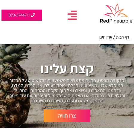
073-3744711
אודותינו
דף הבית
קצת עלינו
מנקודת מבטנו, החיים מתמלאים משמעויות בכל שיטוט על הכדור
המופלא שלנו. משיטוטינו הבלתי פוסק בעולם, אנו הכרנו, למדנו,
נדהמנו, התאהבנו, ונשאבנו אל תוך הקסם והמסתורין החבויים
והגלויים בו. ככאלה, אנו מאמינים שבכל טיול והיכרות עם עוד פיסת
אדמה, משהו נוגע בנו, משהו בנו משתנה.
צרו חוויה