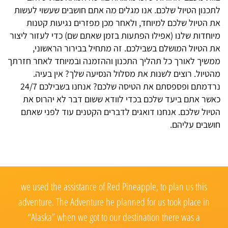
לתכנון הטיול שלכם. אנו מגלים מה אתם חושבים שעשוי לעשות
את הטיול שלכם למיוחד, ולאחר מכן מפזרים נגיעות קטנות
מיוחדות שלנו (אפילו הפתעות בזמן שאתם שם) כדי לעזור ליצור
את הטיול המושלם בשבילכם. זה מתחיל בבירור הראשוני,
ממשיך לאורך כל תהליך התכנון וההזמנה ובמיוחד לאחר חזרתך
מהטיול. רוצים לשנות את מסלול הנסיעה שלך? אין בעיה.
נרדמתם ופספסתם את הטיסה שלכם? אנחנו בשבילכם 24/7
כאשר אתם ביעד שלכם בכדי לוודא ששום דבר לא יהרוס את
הטיול שלכם. אנחנו דואגים לדברים הקטנים עוד לפני שאתם
חושבים עליהם.
Red
we used the assistance of Red Pineapple, to plan us this
adventure. The Adventure he planned for us took place in
“Alaska” when we got to our destination there was a
תי