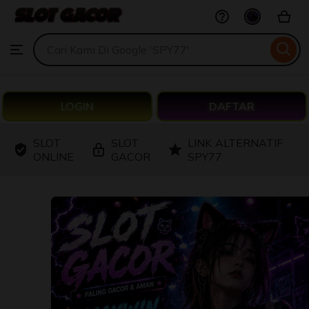
SPY77
Skip
to
Search
Browse
ontent
for
items
or
shops
LOGIN
DAFTAR
SLOT
SLOT
LINK ALTERNATIF
ONLINE
GACOR
SPY77