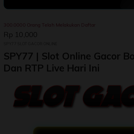
300.0000 Orang Telah Melakukan Daftar
Price:
Rp 10,000
SPY77 SLOT GACOR ONLINE
SPY77 | Slot Online Gacor B
Dan RTP Live Hari Ini