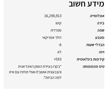
מידע חשוב
אוכלוסייה
16,290,913
בירה
קיטו
שפה
ספרדית
מטבע
דולר אמריקאי
הבדלי שעות
6-
ויזה
לא
קידמות בינלאומית
593+
טיפ מהמומחה
"בקרו בעיירת השוק האינדיאנית
והצבעונית אוטובלו ואולי תחזרו עם איזו
למה הביתה".