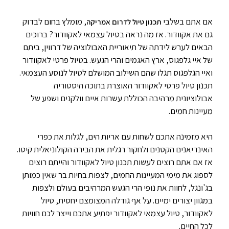
אם אתם בשלבי
, מומלץ בחום לבדוק
תכנון טיול לדרום אמריקה
גם את אקוודור. אז מה נראה בטיול עצמאי לאקוודור? ברוכים
הבאים לערש לידתה של תיאוריית האבולוציה של דרווין, ביתם
של איי גלפגוס, ארץ האגמים והרי הגעש. בטיול פרטי לאקוודור
ואיי הגלפגוס תגלו שהם השילוב המושלם לטיול לנוסע העצמאי.
תכנון טיול פרטי לאקוודור האוצרת בתוכה היסטוריה
אבולוציונית מרהיבה הכוללת עשרות איים וולקנים ושפע של
מעיינות חמים.
היא מזמינה אתכם לשחות עם אריות הים, לגלות את כפרי
האינדיאנים הקטנים ולחקור רגלית את הבירה הקולוניאלית קיטו.
אז אם אתם רוצים לעשות תכנון טיול לאקוודור והייתם רוצים
לספוג את מימי המעיינות החמים, לצפות בחיות בר שאין כמותן
בג'ונגל, לחוות את נופי הרי הגעש המרהיבים בעולם ולצפות
במגוון יצורים ימיים. על אף גודלה המצומצם יחסית, טיול
לאקוודור, טיול עצמאי לאקוודור יפתיע אתכם וייצר לכם חוויות
לכל החיים.