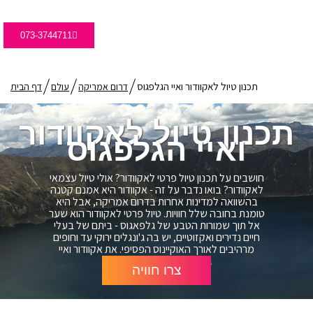
073-3744711
תכנון טיול לאקוודור ואיי הגלפגוס
דרום אמריקה
עולם
דף הבית
תכנון טיול לאקוודור
ואיי הגלפגוס
חושבים על תכנון טיול פרטי לאקוודור? אולי טיול עצמאי
לאקוודור? בואו נדבר על זה - אקוודור היא אמנם קטנה
בהשוואה למדינות אחרות בדרום אמריקה, אבל היא
טומנת בחובה שלל חוויות. טיול פרטי לאקוודור הוא שער
אל תוך שמורות הטבע של גלפאגוס - ביתם של בעלי
חיים נדירים ואקזוטיים, יש בה ג'ונגלים ירוקי עד וחופים
מרהיבים לאורך האוקיינוס הפסיפי. את אקוודור ואיי
גלפאגוס לא תשכחו בקלות.
צרו חוויה