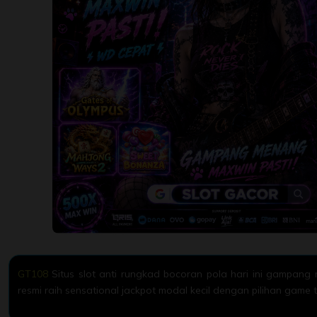
GT108
Situs slot anti rungkad bocoran pola hari ini gampang 
resmi raih sensational jackpot modal kecil dengan pilihan game t