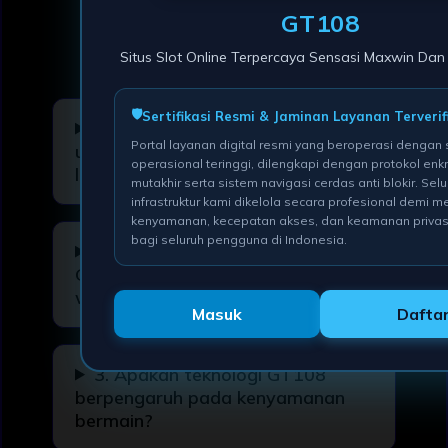
GT108
FAQ GT108
Situs Slot Online Terpercaya Sensasi Maxwin Dan
🛡️
Sertifikasi Resmi & Jaminan Layanan Terverif
1. Apa yang menjadi keunggulan
Portal layanan digital resmi yang beroperasi dengan 
utama GT108 dibanding platform
operasional teringgi, dilengkapi dengan protokol enkr
lain?
mutakhir serta sistem navigasi cerdas anti blokir. Selu
infrastruktur kami dikelola secara profesional demi m
kenyamanan, kecepatan akses, dan keamanan privasi
bagi seluruh pengguna di Indonesia.
2. Bagaimana performa server
GT108 saat digunakan dalam
waktu lama?
Masuk
Dafta
3. Apakah teknologi GT108
berpengaruh pada kenyamanan
bermain?