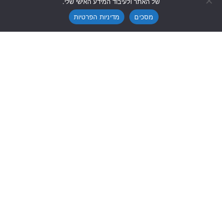
של האתר ולעיבוד המידע האישי שלי.
טיול בהפתעה
מסכים
מדיניות הפרטיות
חופים מדהימים
Do Before You Die
DO BEFORE YOU DIE
עלינו
קיטו והאזור
Red Pineapple
אמזונס
לקוחות ממליצים
איי הגלפגוס
צור קשר
מפלי ויקטוריה
תנאים כלליים
הר הקילמנג'רו
חוף סקלטון וארץ הדאמארה
הפארק הלאומי אטושה
היי...
לקבלת מידע עדכני ביותר על הטיולים שלנו, הירשמו לניוזלטר