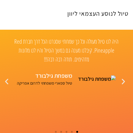
טיול לנוסע העצמאי ליוון
היה לנו טיול מעולה וכל כך שמחתי שסגרנו הכל דרך חברת Red
neapple, to plan us this
Pinea. קיבלנו מענה גם במשך הטיול והיו לנו מלונות
nned for us took place in
מדהימים. תודה רבה רבה!!!
estination there was a
nd showed us the great
משפחת גילבורד
u red pineapple for that
טיול ספארי משפחתי לדרום אפריקה
perience!!!