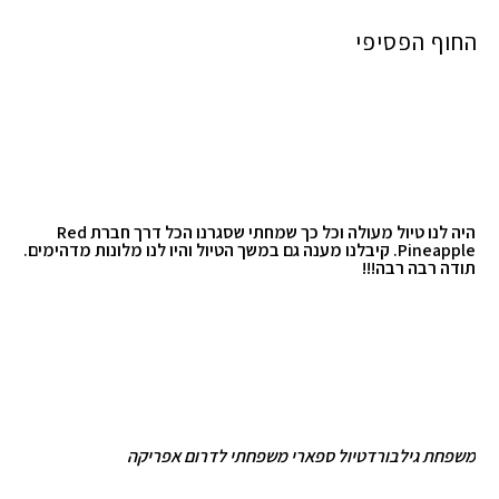
החוף הפסיפי
היה לנו טיול מעולה וכל כך שמחתי שסגרנו הכל דרך חברת Red
his
Pineapple. קיבלנו מענה גם במשך הטיול והיו לנו מלונות מדהימים.
 in
תודה רבה רבה!!!
s a
eat
that
e!!!
משפחת גילבורד
טיול ספארי משפחתי לדרום אפריקה