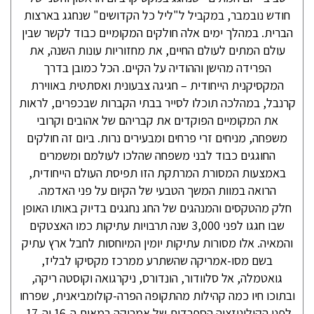
חודש נובמבר, במקביל ל"ליל כל הקדושים" שנחגג בארצות
הברית. במהלך ימים אלה חולקים המקומיים כבוד לקשר שבין
עולם המתים לעולם החיים, את מחזוריות עונות השנה, את
הפרידה מהישן וההודיה על הקיים. הכל כמובן בדרך
המקסיקנית הייחודית – חגיגה צבעונית ואסתטית באווירת
קרנבל, במהלכה תוכלו לסייר בבתי הקברות שבכפרים, לראות
את המקומיים הפוקדים את קבריהם של אהובים וקרובי
משפחה, מניחים זרי פרחים ומבעירים נרות. ביום זה חולקים
החוגגים כבוד לבני משפחה שהלכו לעולמם ומשמרים
באמצעות המסורת המרתקת הזו תפיסת העולם הייחודית,
הרואה במוות המשך הטבעי של הקיום על פני האדמה.
חלק מהטקסים והמנהגים של החג נחגגים בדיוק באותו האופן
שבו חגגו לפני 3,000 שנה תרבויות עתיקות כמו האצטקים
והמאיה. אלו מסורות עתיקות יומין המיוחסות לחבל ארץ עתיק
בשם מסו-אמריקה שהשתרע ממרכז מקסיקו לבליז,
גואטמלה, אל סלוודור, הונדורס, ניקרגואה וקוסטה ריקה,
ובתוכו חיו כמה קהילות מהתקופה הפרה-קולומביאנית, שפרחו
לפני הקולוניזציה הספרדית של אמריקה במאות ה-16 וה-17.