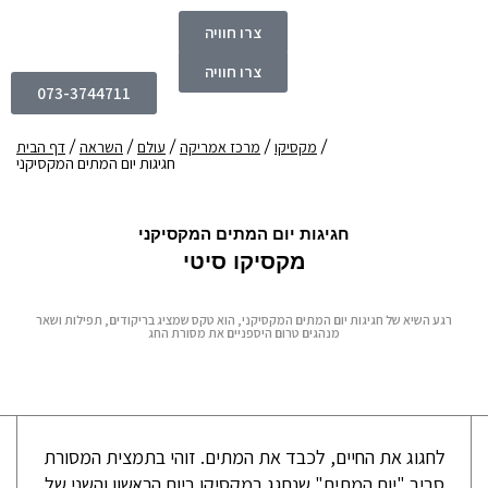
צרו חוויה
צרו חוויה
073-3744711
מקסיקו
מרכז אמריקה
עולם
השראה
דף הבית
חגיגות יום המתים המקסיקני
חגיגות יום המתים המקסיקני
מקסיקו סיטי
רגע השיא של חגיגות יום המתים המקסיקני, הוא טקס שמציג בריקודים, תפילות ושאר
מנהגים טרום היספניים את מסורת החג
לחגוג את החיים, לכבד את המתים. זוהי בתמצית המסורת
סביב "יום המתים" שנחגג במקסיקו ביום הראשון והשני של