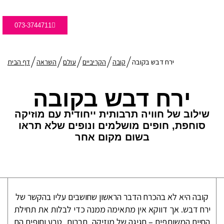
073-3744711
ירח דבש בקובה
קובה
הקריביים
עולם
השראה
דף הבית
ירח דבש בקובה
שילוב של חוויה תרבותית ייחודית עם מוזיקה
סוחפת, חופים מושלמים ונופים שלא תראו
בשום מקום אחר
קובה היא לא בהכרח הדבר הראשון שחושבים עליו בהקשר של
ירח דבש. אך דווקא אין מתאימה ממנה כדי לבלות את תחילת
החיים המשותפים – חגיגה של מוזיקה, תרבות, טבע וחופים הם