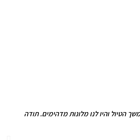
הכל דרך חברת Red Pineapple. קיבלנו מענה גם במשך הטיול והיו לנו מלונות מדהימים. תודה
ka