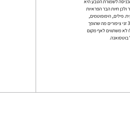
הכניסה לשמורת הטבע היא
 ולכן חיות הבר הפראיות
ת. פילים, היפופוטמים,
אימפלות וגם מספר מועט של אריות, נמרים, צ'יטות וצבועים מסתובבים שם. בשמורה נצפו מעל כ300 זני ציפורים מה שהופך
ו לא משתווים לאף מקום
 בוטסואנה.