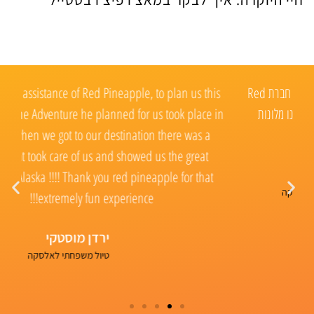
Red
we used the assistance of Red Pineapple, to plan us this
adventure. The Adventure he planned for us took place in
“Alaska” when we got to our destination there was a
תי
Guide that took care of us and showed us the great
country of Alaska !!!! Thank you red pineapple for that
ל
extremely fun experience!!!
של
ירדן מוסטקי
טיול משפחתי לאלסקה