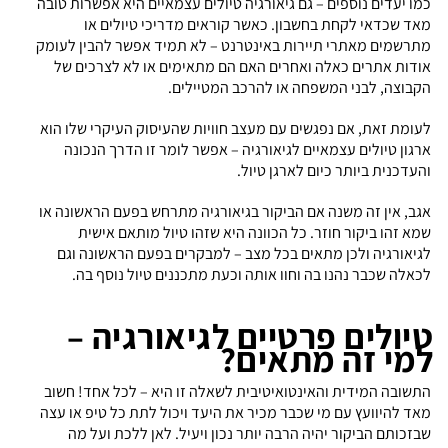
כמו יעדים נוספים – גם גיאורגיה טיולים עצמאיים היא אפשרות טובה
מאד שכדאי לקחת בחשבון. כאשר קוראים מדריכי טיולים או
מתרשמים מאתרי תיירות באינטרנט – לא תמיד אפשר להבין לעומק
אודות אתרים כאלה ואחרים האם הם מתאימים או לא לצרכים של
הקבוצה, לבני המשפחה או להרכב המטיילים.
לעומת זאת, אם נפגשים עם מעצב חוויות שהעיסוק העיקרי שלו הוא
ארגון טיולים עצמאיים לגיאורגיה – אפשר לומר זו הדרך הנכונה
והעדכנית ביותר כיום לארגן טיול.
אגב, אין זה משנה אם הביקור בגיאורגיה מתרחש בפעם הראשונה או
שמא זהו ביקור חוזר. כל הכוונה היא שזהו טיול מותאם אישית
לגיאורגיה ולכן מתאים בכל מצב – למבקרים בפעם הראשונה וגם
לכאלה שכבר נהנו בה וחוו אותה וכעת מתכננים טיול נוסף בה.
טיולים פרטיים לגיאורגיה –
למי זה מתאים?
התשובה המידית והאינטואיטיבית לשאלה זו היא – לכל אחד! חשוב
מאד להיוועץ עם מי שכבר מכיר את היעד ויכול לתת כל טיפ או עצה
שבזכותם הביקור יהיה הרבה יותר נכון ויעיל. לאן ללכת ועל מה