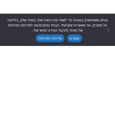
אנחנו משתמשים בעוגיות כדי לשפר את החוויה שלך באתר שלנו, בלחיצה
על מסכים, אני מאשר/ת שקראתי, הבנתי ומסכים/מה למדיניות הפרטיות
צרו חוויה
צרו חוויה
של האתר ולעיבוד המידע האישי שלי.
מסכים
מדיניות הפרטיות
חוויות
העולם
כל החוויות
דרום אמריקה
טיולי משפחות
מרכז אמריקה
ספארי
הקריביים
שייט ודייג
צפון אמריקה
טיולי אקסטרים
אפריקה