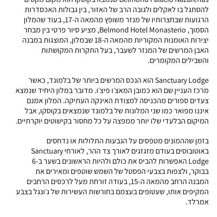
להסתגל בו לאקלים ולגובה הרב של האזור, בין גבולות האכסדרות
הרגועות שבחצרותיו של מנזר משופץ מהמאה ה-17, בעוד שהמלון
הסמוך, Belmond Hotel Monasterio, מציע סיור פרטי בין מבחר
יצירות האומנות המקוריות מהמאה ה-18 שבמלון, המוצגות במבנה
האבן המרשים של המנזר לשעבר, בעל התקרות המקושתות
והשבילים המקומרים.
Sanctuary Lodge הוא הנכס המרשים ביותר של בלמונד, כאשר
מרכז העניין שם הוא כמובן המאצ׳ו פיצ׳ו. מדובר במלון היחיד שנמצא
צעדים ספורים מהכניסה למצודת האינקה העתיקה. המלון אמנם
איננו מפואר כמו שני המלונות של בלמונד שנמצאים בקוסקו, אבל
המיקום הבלעדי שלו יותר ממפצה על כל מחסור בקישוטים יוקרתיים.
בזמן שההמונים מטפסים על הגבעות התלולות או נדחסים
באוטובוסים בעודם מזגזגים לאורך צד ההר, לאורחי Sanctuary
Lodge האפשרות להביס את כולם ולהיות הראשונים בשער ב-6
בבוקר, ולצפות בצבעי הפסטל של השמש שוטפים ומאירים את
המבנה הרחב מהמאה ה-15, בעודה זורחת מעל לרכסים הרחבים
המקיפים אותו, שעטופים בעצמם בחורשות העשירות של ג׳ונגל בצבע
אמרלד.