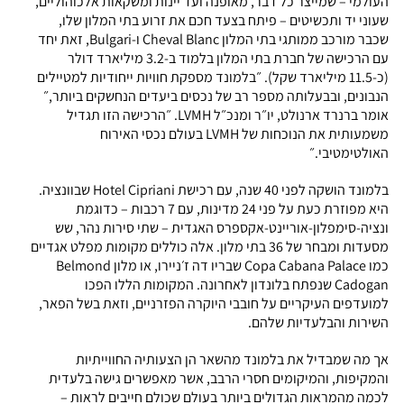
העולמי – שמייצר כל דבר, מאופנה ועד יינות ומשקאות אלכוהוליים,
שעוני יד ותכשיטים – פיתח בצעד חכם את זרוע בתי המלון שלו,
שכבר מורכב ממותגי בתי המלון Cheval Blanc ו-Bulgari, זאת יחד
עם הרכישה של חברת בתי המלון בלמוד ב-3.2 מיליארד דולר
(כ-11.5 מיליארד שקל). ״בלמונד מספקת חוויות ייחודיות למטיילים
הנבונים, ובבעלותה מספר רב של נכסים ביעדים הנחשקים ביותר,״
אומר ברנרד ארנולט, יו״ר ומנכ״ל LVMH. ״הרכישה הזו תגדיל
משמעותית את הנוכחות של LVMH בעולם נכסי האירוח
האולטימטיבי.״
בלמונד הושקה לפני 40 שנה, עם רכישת Hotel Cipriani שבוונציה.
היא מפוזרת כעת על פני 24 מדינות, עם 7 רכבות – כדוגמת
ונציה-סימפלון-אוריינט-אקספרס האגדית – שתי סירות נהר, שש
מסעדות ומבחר של 36 בתי מלון. אלה כוללים מקומות מפלט אגדיים
כמו Copa Cabana Palace שבריו דה ז׳ניירו, או מלון Belmond
Cadogan שנפתח בלונדון לאחרונה. המקומות הללו הפכו
למועדפים העיקריים על חובבי היוקרה הפזרניים, וזאת בשל הפאר,
השירות והבלעדיות שלהם.
אך מה שמבדיל את בלמונד מהשאר הן הצעותיה החווייתיות
והמקיפות, והמיקומים חסרי הרבב, אשר מאפשרים גישה בלעדית
לכמה מהמראות הגדולים ביותר בעולם שכולם חייבים לראות –