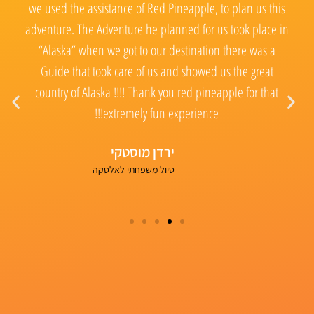
Red
we used the assistance of Red Pineapple, to plan us this
adventure. The Adventure he planned for us took place in
“Alaska” when we got to our destination there was a
תי
Guide that took care of us and showed us the great
country of Alaska !!!! Thank you red pineapple for that
ל
extremely fun experience!!!
של
ירדן מוסטקי
טיול משפחתי לאלסקה