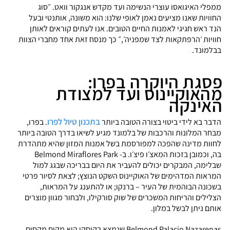
ממפלי האיגואסו עוצרי הנשימה ועד מקדש אנגקור וואט. ״סוג
החוויות שאנו מציעים נאמן לאופי שלנו: הוא משונה, אותנטי ובעל
הנד ראש חגיגי לאמנות החיים הטובים. אנו לעתים קוראים לאותן
חוויות ׳הרפתקאות לצד שמפניה׳,״ כך מנסח זאת אחד מחברי הצוות
בבלמונד.
פסגת היוקרה בפרו:
מהאוקיינוס ועד למצודת
האינקה
בתכנון טיול לפרו
הדבר בא לידי ביטוי בצורה הטובה ביותר
. בפרו,
מבחר המלונות והרכבות של בלמונד מגיע לשיאו בדרך הטובה ביותר
לחוות מדינה שהפכה למפורסמת בשל אמנות המזון שהיא מתהדרת
בה, וכמובן בזכות המאצ׳ו פיצ׳ו. ב- Belmond Miraflores Park
שבלימה, המבקרים יכולים להעביר את היום בבריכה שבגג למול
המראות המדהימים של האוקיינוס השקט הנוצץ; לצאת לסיור פרטי
בשכונה הבוהמית של העיר – ברנקו; או להתענג על המראות,
הצלילים והריחות המשכרים של שוק סורקילו, ולבחור מגוון מוצרים
אותם ניתן לבשל במלון.
Belmond Palacio Nazarenas שנמצא בקוסקו הוא מקום מקסים