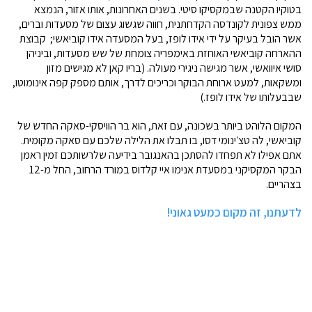
בטוקיו הקטנה שבמקסיקו סיטי. בשנים האחרונות, אותו אזור, הנמצא
ממש צפונית לקונדסה הקדחתנית, חווה שגשוג עצום של מסעדות וברים,
אשר הובל בעיקר על ידי אידו לופז, בעל המסעדה אידו קוביאשי; קבוצת
ההארחה קוביאשי האוחזת באימפריה צומחת של שש מסעדות, וביניהן
סושי איוואשי, אשר מגישה ניגירי מעולה. (בריו קאן לא מגישים מזון
ומשקאות, למעט ארוחת הבוקר וכריכים לדרך, אותם מספק קפה אינומוטו,
שבבעלותו של אידו לופז.)
המקום הלוהט ביותר בשכונה, עם זאת, הוא בר הוויסקי-סאקה החדש של
קוביאשי, לה טצ׳ינומי דסו, בו תבלו את הלילה שלכם עם סאקה מקומית.
אתם אפילו לא תפחדו להסתכן בהאנגובר בידיעה שלרשותכם זמין ראמן
הבקר המקסיקני במסעדת אנימו איי קלדוס במורד הרחוב, החל מ-12
בצהריים.
לדעתנו, זה מקום כמעט גאוני!