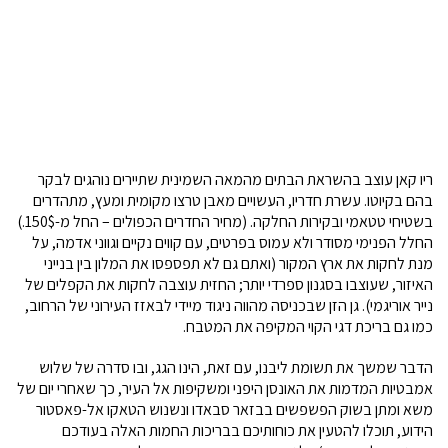
ריו קאן עוצב בהשראת הבתים מהמאה השמינית שתיירים נוהגים לבקר
בהם בקיוטו. עשרת חדריו, העשויים מאבן טרצו מקומית ומעץ, מתהדרים
בשטיחי טטאמי ובקירות החלקה. (מחיר החדרים הכפולים – החל מ-150$.)
החלל הפנימי מסודר ולא עמוס בפרטים, עם קווים נקיים וגווני אדמה, על
מנת לחקות את ארץ המקור (ואתם גם לא תפספסו את המלון בין בנייני
האיזור, שעוצבו בסגנון ספרדי יותר; החזית עוצבה לחקות את הקפלים של
נייר אוריגמי). גן הזן שבכניסה מהווה ניגוד מיידי לבאזז העירוני של הרחוב,
כמו גם בריכת דגי הקוי המקיפה את המטבח.
הדבר שמשך את תשומת ליבנו, עם זאת, הינו הגג, ובו סדרה של שלוש
אמבטיות המדמות את האונסן היפני ומשקיפות אל העיר, כך שאחרי יום של
משא ומתן בשוק הפשפשים בבזאר סבאדו ונשנוש הטאקו אל-פאסטור
הידוע, תוכלו להטעין את כוחותיכם בבריכות החמות האלה בעודכם