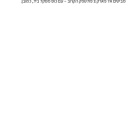
מביטים אל פארק צ׳פולטפק הקרוב – עם כוס מסקל ביד, כמובן.