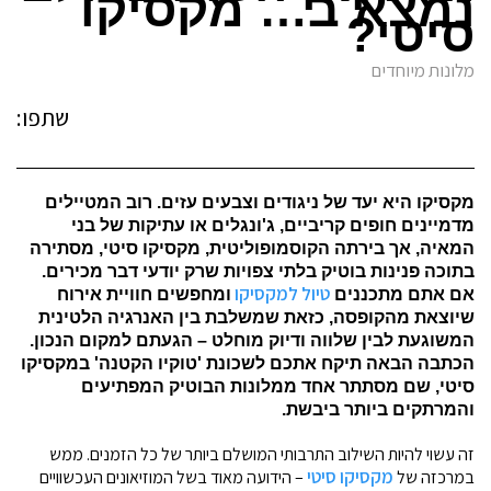
נמצא ב… מקסיקו
סיטי?
מלונות מיוחדים
שתפו:
מקסיקו היא יעד של ניגודים וצבעים עזים. רוב המטיילים
מדמיינים חופים קריביים, ג'ונגלים או עתיקות של בני
המאיה, אך בירתה הקוסמופוליטית, מקסיקו סיטי, מסתירה
בתוכה פנינות בוטיק בלתי צפויות שרק יודעי דבר מכירים.
טיול למקסיקו
אם אתם מתכננים
ומחפשים חוויית אירוח
שיוצאת מהקופסה, כזאת שמשלבת בין האנרגיה הלטינית
המשוגעת לבין שלווה ודיוק מוחלט – הגעתם למקום הנכון.
הכתבה הבאה תיקח אתכם לשכונת 'טוקיו הקטנה' במקסיקו
סיטי, שם מסתתר אחד ממלונות הבוטיק המפתיעים
והמרתקים ביותר ביבשת.
זה עשוי להיות השילוב התרבותי המושלם ביותר של כל הזמנים. ממש
מקסיקו סיטי
במרכזה של
– הידועה מאוד בשל המוזיאונים העכשוויים