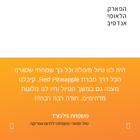
הפארק
הלאומי
אנדסיב
היה לנו טיול מעולה וכל כך שמחתי שסגרנו
le,
הכל דרך חברת Red Pineapple. קיבלנו
re
מענה גם במשך הטיול והיו לנו מלונות
a”
מדהימים. תודה רבה רבה!!!
was
ed
משפחת גילבורד
nk
טיול ספארי משפחתי לדרום אפריקה
un