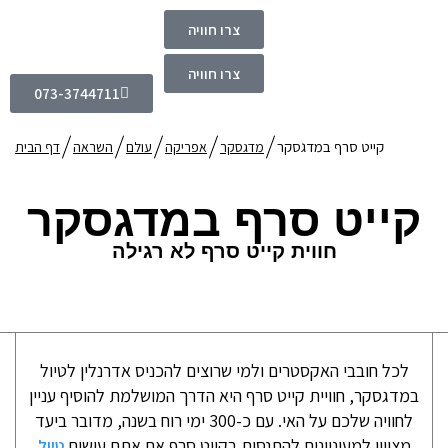
צרו חוויה
צרו חוויה
073-3744711
קייט סרף במדגסקר
מדגסקר
אפריקה
עולם
השראה
דף הבית
קייט סרף במדגסקר
חווית קייט סרף לא רגילה
לכל חובבי האקסטרים ולמי שרוצים להכניס אדרנלין לטיול
במדגסקר, חוויית קייט סרף היא הדרך המושלמת להוסיף עניין
לחוויה שלכם על האי. עם כ-300 ימי רוח בשנה, מדובר ביעד
מצויין למעוניינים להתנסות בקייט סרף אם אתם עושים
טיול