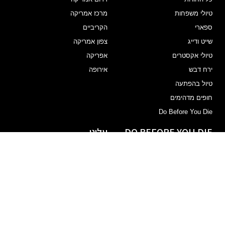
טיולי משפחות
מרכז אמריקה
ספארי
הקריביים
שייט ודייג
צפון אמריקה
טיולי אקסטרים
אפריקה
ירח דבש
אירופה
טיול בהפתעה
חופים מדהימים
Do Before You Die
DO BEFORE YOU DIE
עלינו
קיטו והאזור
Red Pineapple
אמזונס
לקוחות ממליצים
איי הגלפגוס
צור קשר
מפלי ויקטוריה
תנאים כלליים
הר הקילמנג'רו
חוף סקלטון וארץ הדאמארה