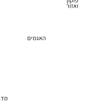
פוקון
ואזור
האגמים
מדב