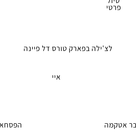
טיול
פרטי
לצ'ילה בפארק טורס דל פיינה
איי
ר אטקמה
הפסחא