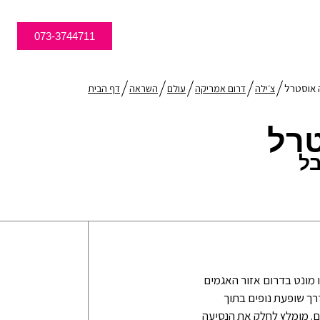
073-3744711
 אוסטרל
צ׳ילה
דרום אמריקה
עולם
השראה
דף הבית
רל
בל
מונט בדרום אזור האגמים
רך שופעת נופים בתוך
ם. מומלץ לחלק את הנסיעה