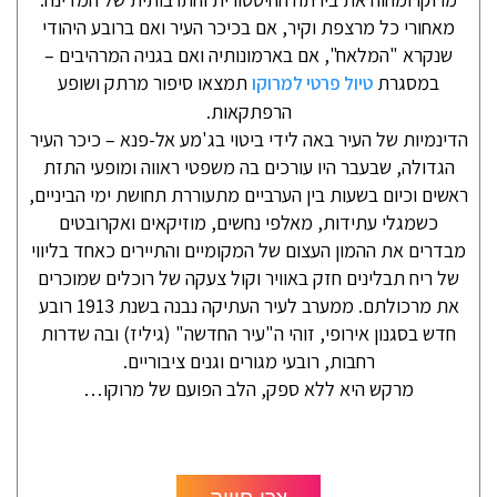
מאחורי כל מרצפת וקיר, אם בכיכר העיר ואם ברובע היהודי
שנקרא "המלאח", אם בארמונותיה ואם בגניה המרהיבים –
במסגרת
תמצאו סיפור מרתק ושופע
טיול פרטי למרוקו
הרפתקאות.
הדינמיות של העיר באה לידי ביטוי בג'מע אל-פנא – כיכר העיר
הגדולה, שבעבר היו עורכים בה משפטי ראווה ומופעי התזת
ראשים וכיום בשעות בין הערביים מתעוררת תחושת ימי הביניים,
כשמגלי עתידות, מאלפי נחשים, מוזיקאים ואקרובטים
מבדרים את ההמון העצום של המקומיים והתיירים כאחד בליווי
של ריח תבלינים חזק באוויר וקול צעקה של רוכלים שמוכרים
את מרכולתם. ממערב לעיר העתיקה נבנה בשנת 1913 רובע
חדש בסגנון אירופי, זוהי ה"עיר החדשה" (גיליז) ובה שדרות
רחבות, רובעי מגורים וגנים ציבוריים.
מרקש היא ללא ספק, הלב הפועם של מרוקו…