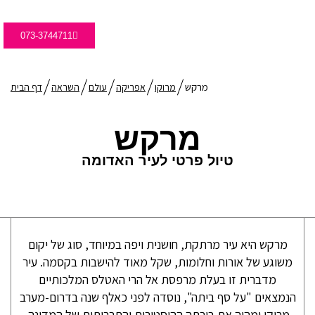
073-3744711
מרקש
מרוקו
אפריקה
עולם
השראה
דף הבית
מרקש
טיול פרטי לעיר האדומה
מרקש היא עיר מרתקת, חושנית ויפה במיוחד, סוג של יקום
משוגע של אורות וחלומות, שקל מאוד להישבות בקסמה. עיר
מדברית זו בעלת מרפסת אל הרי האטלס המלכותיים
הנמצאים "על סף ביתה", נוסדה לפני כאלף שנה בדרום-מערב
מרוקו ומהוה את בירתה ההיסטורית והתרבותית של המדינה.