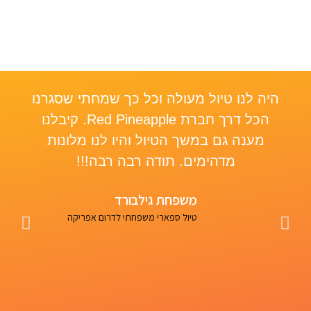
היה לנו טיול מעולה וכל כך שמחתי שסגרנו
le,
הכל דרך חברת Red Pineapple. קיבלנו
re
מענה גם במשך הטיול והיו לנו מלונות
a”
מדהימים. תודה רבה רבה!!!
was
ed
משפחת גילבורד
nk
טיול ספארי משפחתי לדרום אפריקה
un