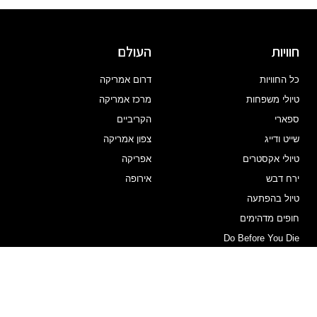
חוויות
העולם
כל החוויות
דרום אמריקה
טיולי משפחות
מרכז אמריקה
ספארי
הקריביים
שייט ודייג
צפון אמריקה
טיולי אקסטרים
אפריקה
ירח דבש
אירופה
טיול בהפתעה
חופים מדהימים
Do Before You Die
DO BEFORE YOU DIE
עלינו
קיטו והאזור
Red Pineapple
אמזונס
לקוחות ממליצים