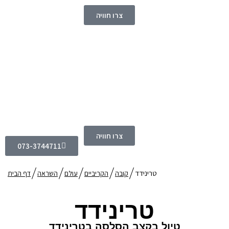
צרו חוויה
צרו חוויה
073-3744711
טרינידד
קובה
הקריביים
עולם
השראה
דף הבית
טרינידד
טיול בקצב הסלסה בטרינידד