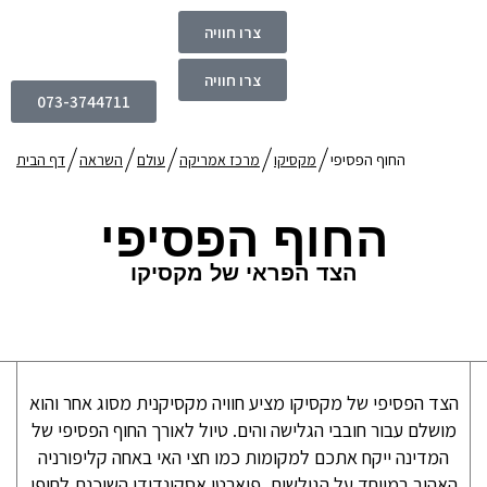
צרו חוויה
צרו חוויה
073-3744711
החוף הפסיפי
מקסיקו
מרכז אמריקה
עולם
השראה
דף הבית
החוף הפסיפי
הצד הפראי של מקסיקו
הצד הפסיפי של מקסיקו מציע חוויה מקסיקנית מסוג אחר והוא
מושלם עבור חובבי הגלישה והים. טיול לאורך החוף הפסיפי של
המדינה ייקח אתכם למקומות כמו חצי האי באחה קליפורניה
האהוב במיוחד על הגולשים, פוארטו אסקונדידו השוכנת לחופי