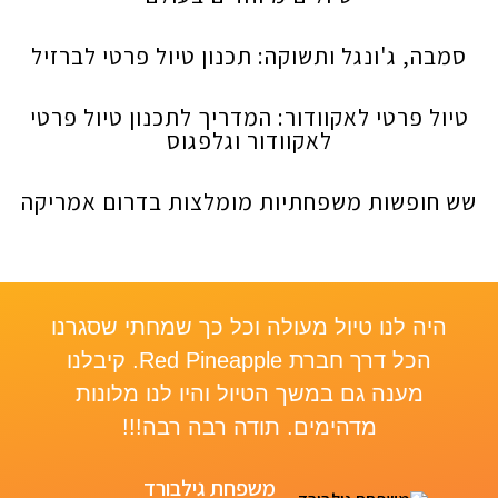
סמבה, ג'ונגל ותשוקה: תכנון טיול פרטי לברזיל
טיול פרטי לאקוודור: המדריך לתכנון טיול פרטי
לאקוודור וגלפגוס
שש חופשות משפחתיות מומלצות בדרום אמריקה
היה לנו טיול מעולה וכל כך שמחתי שסגרנו
le,
הכל דרך חברת Red Pineapple. קיבלנו
re
מענה גם במשך הטיול והיו לנו מלונות
a”
מדהימים. תודה רבה רבה!!!
was
ed
משפחת גילבורד
nk