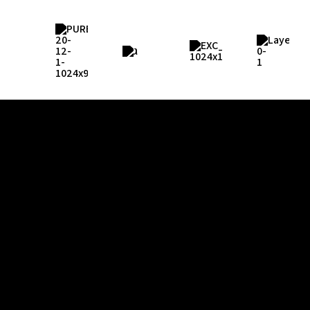
חוויות
העולם
כל החוויות
דרום אמריקה
טיולי משפחות
מרכז אמריקה
ספארי
הקריביים
שייט ודייג
צפון אמריקה
טיולי אקסטרים
אפריקה
ירח דבש
אירופה
טיול בהפתעה
חופים מדהימים