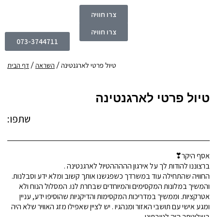
צרו חוויה
צרו חוויה
073-3744711
טיול פרטי לארגנטינה
השראה
דף הבית
טיול פרטי לארגנטינה
שתפו:
אסף היקר❣
ברצוננו להודות לך על אירגון הההההטיול לארגנטינה .
החוויה שהתחילה עוד במשרדך כשפגשנו אותך קשוב ומלא ידע וסבלנות.
והמשיך במלונות המקסימים והמיוחדים שבחרת לנו. המסלול הנוח ולא
אטרקציות. וממשיך במדריכות המקסימות והדיקניות שהוסיפו ידע, עניין
ומגע אישי עם תושבי האזור ומנהגיו . יש לציין שאפילו מזג האוויר שלא היה
בשליטתך היה לטובתינו .