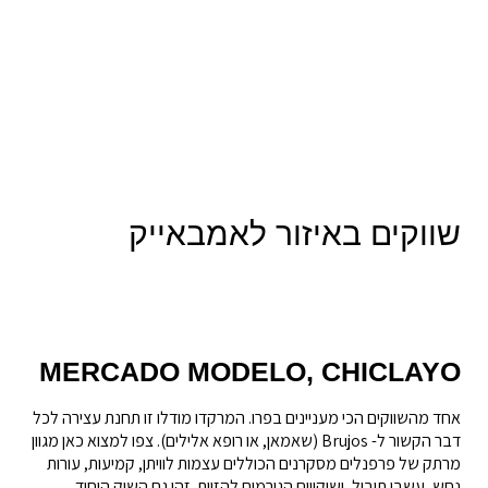
שווקים באיזור לאמבאייק
MERCADO MODELO, CHICLAYO
אחד מהשווקים הכי מעניינים בפרו. המרקדו מודלו זו תחנת עצירה לכל
דבר הקשור ל- Brujos (שאמאן, או רופא אלילים). צפו למצוא כאן מגוון
מרתק של פרפנלים מסקרנים הכוללים עצמות לוויתן, קמיעות, עורות
נחש, עשבי תיבול, ושיקויים הגורמים להזיות. זהו גם השוק היחיד