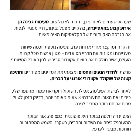
שעה או שעתיים לאחר מכן, חזרתי לאכול שוב.
טעימות גבינה הן
אירוע קבוע בהאסיינדה,
בה קיים מפעל גבינות, ודיי מעניין לנסות
את הגרסה האקוודורית של הקלאסיקות האירופאיות.
זה קרה זמן קצר אחרי ארוחת ערב טעימה נוספת, וכמה שיחות
מעניינות ומגוונות עם חבריי הסועדים – מגוון אנשים מכל קצוות
העולם, אשר חולקים את חוויות אקוודור סביב שולחן האוכל המשותף.
פרשתי
לחדרי הנעים והחמים
ומצאתי את הסדינים מסודרים ו
חתיכה
קטנה של שוקולד אקוודורי אורגני על הכרית.
לאחר לבישת הפיג'מה, אכילת השוקולד וקריאת עמוד מהספר שלי,
כיביתי את האור והתעוררתי 8 שעות מאוחר יותר, בדיוק בזמן לטיול
טרום ארוחת בוקר מסביב לגינה.
האסיינדה זולטה בבוקר היא פוטוגנית, כמצופה. אור הבוקר
המעורפל כיסה את השדות וההרים, כשקרני השמש המסתוריות
חותכות מבעד לערפל.