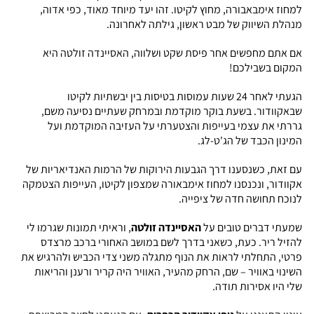
למחוז אימבאבורה, מחוץ לקיטו. זהו יעד מיוחד מאוד, כפי אדוה,
מנהלת השיווק של מבט ראשון, גילתה לאחרונה.
אם אתם מחפשים אחר פיסת שקט ושלווה, האסיינדה זולטה היא
המקום בשבילכם!
הגעתי לאחר 24 שעות עמוסות בטיסות בין יבשתיות לקיטו
שבאקוודור. בשעת בוקר מוקדמת ובמרחק שעתיים נסיעה משם,
גררתי את עצמי בעייפות והצטערתי על העזיבה המוקדמת ועל
המינון הכבד של הג'ט-לג.
עם זאת, כשנסענו דרך הגבעות הירוקות של הרמות האנדיאריות של
אקוודור, ונכנסנו למחוז אימבאורה שמצפון לקיטו, העייפות הצטמקה
לנוכח תחושה חדה של ציפייה.
שמעתי דברים טובים על
האסיינדה זולטה
, וראיתי תמונות שגרמו לי
להזיל ריר. כעת, כשאני בדרך לשם במושב האחורי ברכב מרצדס
פרטי, התחלתי לראות את הנוף מתגלה משני צדי הכביש ולהרגיש את
השינוי באוויר – שם, הרחק מהעיר, האוויר היה קריר ורענן והריאות
שלי היו אסירות תודה.