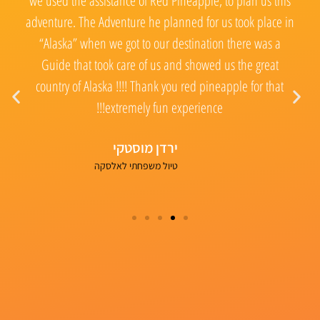
Red
we used the assistance of Red Pineapple, to plan us this
adventure. The Adventure he planned for us took place in
“Alaska” when we got to our destination there was a
תי
Guide that took care of us and showed us the great
country of Alaska !!!! Thank you red pineapple for that
ל
extremely fun experience!!!
של
ירדן מוסטקי
טיול משפחתי לאלסקה