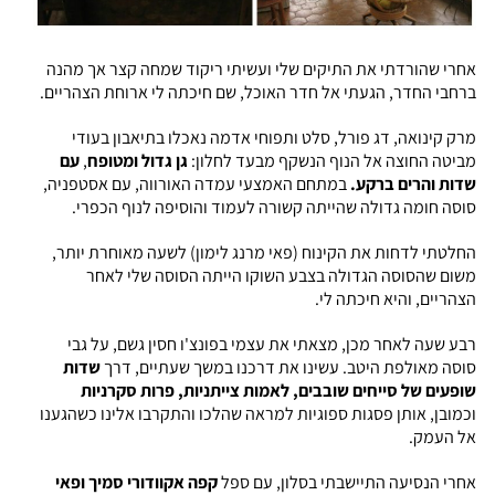
אחרי שהורדתי את התיקים שלי ועשיתי ריקוד שמחה קצר אך מהנה
ברחבי החדר, הגעתי אל חדר האוכל, שם חיכתה לי ארוחת הצהריים.
מרק קינואה, דג פורל, סלט ותפוחי אדמה נאכלו בתיאבון בעודי
מביטה החוצה אל הנוף הנשקף מבעד לחלון:
גן גדול ומטופח
,
עם
שדות והרים ברקע.
במתחם האמצעי עמדה האורווה, עם אסטפניה,
סוסה חומה גדולה שהייתה קשורה לעמוד והוסיפה לנוף הכפרי.
החלטתי לדחות את הקינוח (פאי מרנג לימון) לשעה מאוחרת יותר,
משום שהסוסה הגדולה בצבע השוקו הייתה הסוסה שלי לאחר
הצהריים, והיא חיכתה לי.
רבע שעה לאחר מכן, מצאתי את עצמי בפונצ'ו חסין גשם, על גבי
סוסה מאולפת היטב. עשינו את דרכנו במשך שעתיים, דרך
שדות
שופעים של סייחים שובבים, לאמות צייתניות, פרות סקרניות
וכמובן, אותן פסגות ספוגיות למראה שהלכו והתקרבו אלינו כשהגענו
אל העמק.
אחרי הנסיעה התיישבתי בסלון, עם ספל
קפה אקוודורי סמיך ופאי