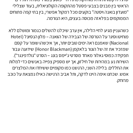
הראשי בין מבנים בצבעי פסטל מהתקופה הקולוניאלית, בעוד שצלילי
"מועדון בואנה ויסטה" בוקעים מכל רמקול אפשרי, בין בתי קפה פתוחים
הממוקמים בפלאזה מכוסה בעצים, היא הנורמה.
כשהעניין מגיע לחיי הלילה, אין ערב שיכלנו להשלים כגמור ומושלם ללא
מוחיטו וסיגר על הטרסה של הגבירה של הוואנה – מלון הנסיונל (Hotel
Nacional) שאמנם ראה ימים טובים יותר, אך איכשהו שומר על קסם
שמזכיר את זה של הונור בלאקמן (Honor Blackman) שידועה עבור
תפקידה כפוסי גאלור מאחד מסרטי ג'יימס בונג – הסרט "גולדפינגר").
השירות נע במהירות של חילזון, אך יש מספיק צפייה באנשים כדי למלות
את החללים. בלילה השני, הרגשנו כמו מקומיים ששיחדו את המלצרים
אמש. שכחנו איפה היינו לדקה, ותל אביב הרגישה כאילו נמצאת על כוכב
מרוחק.