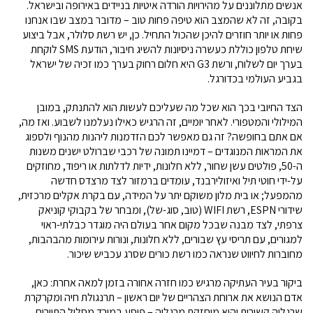
אנשים מתלוננים על מהירויות הורדה איטיות בניידים באירופה ובישראל.
בקובה, זה לא שהמצב הוא טיפה פחות טוב – מדובר במצב שבו אנחנו
פחות או יותר חוזרים להיכן שהכול התחיל. כן, יש רשת סלולר, אבל ביצוע
שיחת טלפון כוללת כעשרה ניסיונות להשיג חיבור, הודעת SMS לוקחת
בערך יום לשלוח, ורשת G3 היא חלום רחוק בערך כמו זכיה של ישראל
בגביע העולמי בכדורגל.
הצד החיובי בכך הוא שכל מה שעליכם לעשות הוא להתנתק, במובן
המילולי והמטפורי. לאחר יומיים, זה הרגיש כאילו נעלמנו לשבוע. ואז מה,
אם אתם בחופשה? זה גם מאפשר לכם הזדמנות ליהנות מהנוף ולספוג
את המראות המנוגדים – דמיינו תמונה של רכבי שברולט ישנים משנות
ה-50, פולטים עשן שחור, ללא חלונות, ידיות לדלתות או ריפוד, מחוזקים
על-ידי חוטי תיל ואיזולירבנד, עומדים ברמזור לצד מרצדס חדשה
מהמפעל; או בית מלון משוקם יתר על המידה, עם בקרת אקלים מרכזית,
שידורי ESPN, רשת WIFI (טוב, סוג-של), ומבחר של בקבוקי קוניאק
צרפתי, לצד מבנה שבכל מקום אחר בעולם היה מוגדר כבלתי-ראוי
למגורים, עם תריסי עץ שבורים, ללא חלונות, ונורות עירומות מהבהבות,
מחוברות לחיווט שנראה כמו רשת כורים שסרג עכביש שיכור.
ביקור בעיר העתיקה מרגיש כמו חזרה אחורה בזמן למאה אחרת: כאן,
אדם הנושא את ארוחת הצהריים של יום ראשון – תרנגולת חיה ומקרקרת
שרגליה קשורות והיא מוחזקת מרגליה – פוסע במורד מסלול התיירים