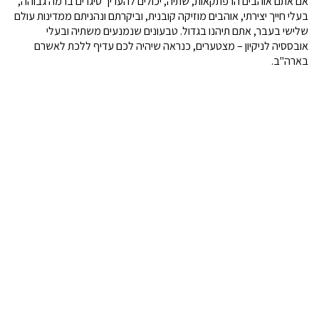
אם אתם אוהבים הרפתקאות, שתיה, יכולים להעריך סיגרים ברמה גבוהה,
בעלי חייך יצירתי, אוהבים מוזיקה קובנית, וביקרתם ונהניתם ממדינות עולם
שלישי בעבר, אתם תיהנו בגדול. טבעונים שנמנעים משתיה ובעלי
אובססיה לניקיון – מצטערים, כנראה שיהיה לכם עדיף ללכת לאשרם
בארה"ב.