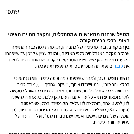
שתפו:
מטייל שנהנה מהאנשים שמסתכלים, ומקצב החיים האיטי
באופן כללי בבירת קובה.
בין הביקור בקובה ופרסומה של כתבה זו, תקופה שלמה כבר הסתיימה.
ארה"ב מקלה במגבלותיה כלפי המדינה, וזהו רק עניין של זמן עד שייפתחו
השערים ויפרוץ שטף של תיירים אמריקאים לקובה. אם אתם רוצים לראות
קובה
את
בתפארתה הנוכחית, כדאי שתעשו זאת עכשיו.
בהיותי חושש מעט, ולאחר ששמעתי כמה וכמה סיפורי זוועות ("האוכל
בכלא יותר טוב", "ירמו וישדדו אותך", "יעקבו אחריך"…), אוכל לומר
שהחוויה שלי לא יכלה להיות שונה יותר ממה שסיפרו לי. האוכל למעשה
לא רע ומאוד יצירתי – כל עוד אתם יודעים לאן ללכת. כל ארוחה שהייתה
לנו, למעט אחת, הומלצה לנו על-ידי הקונסיירז' במלון סאראטוגה
(Saratoga), סומליה הסיגרים הלא-קובני בעל הדירוג הגבוה ביותר (כן,
סומליה של סיגרים קיימים, ואפילו ישנו מבחן רשמי), ועל-ידי רשת של
עמיתים חובבי סיגרים.